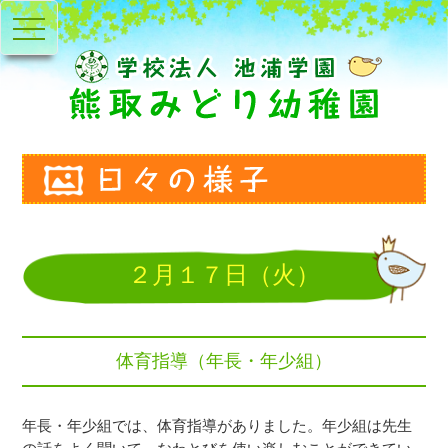
toggle
navigation
２月１７日（火）
体育指導（年長・年少組）
年長・年少組では、体育指導がありました。年少組は先生