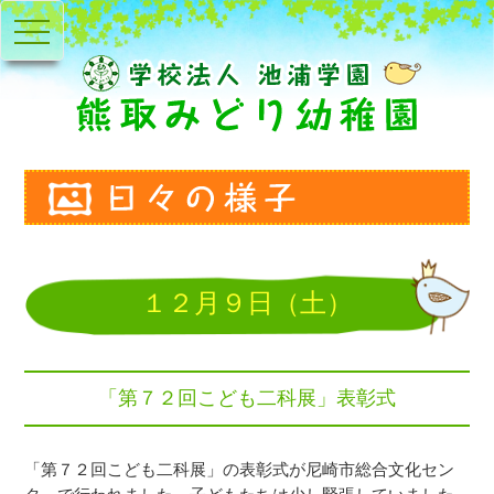
toggle
navigation
１２月９日（土）
「第７２回こども二科展」表彰式
「第７２回こども二科展」の表彰式が尼崎市総合文化セン