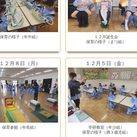
保育の様子（年中組）
１２月誕生会
保育の様子（まつ組）
１２月８日（月）
１２月５日（金）
保育参観（年長組）
学研教室（年少組）
保育の様子（満３歳児組）