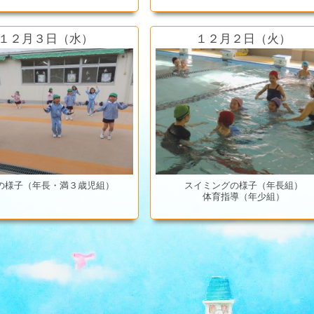
１２月３日（水）
１２月２日（火）
の様子（年長・満３歳児組）
スイミングの様子（年長組）
体育指導（年少組）