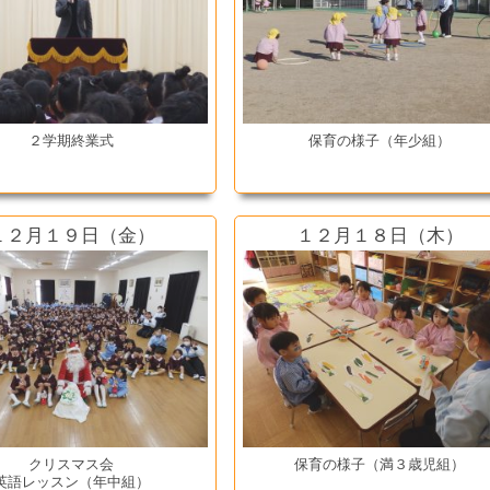
２学期終業式
保育の様子（年少組）
１２月１９日（金）
１２月１８日（木）
クリスマス会
保育の様子（満３歳児組）
英語レッスン（年中組）