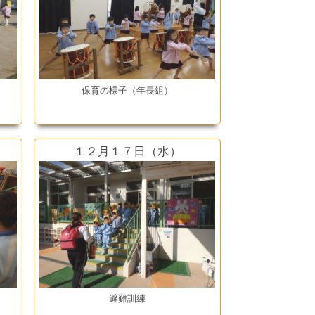
保育の様子（年長組）
１２月１７日（水）
避難訓練