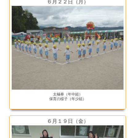
６月２２日（月）
太極拳（年中組）
保育の様子（年少組）
６月１９日（金）