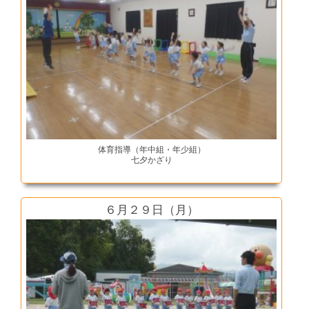
体育指導（年中組・年少組）
七夕かざり
６月２９日（月）