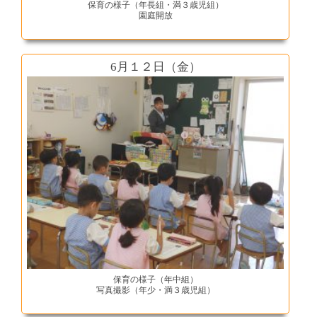
保育の様子（年長組・満３歳児組）
園庭開放
6月１２日（金）
保育の様子（年中組）
写真撮影（年少・満３歳児組）