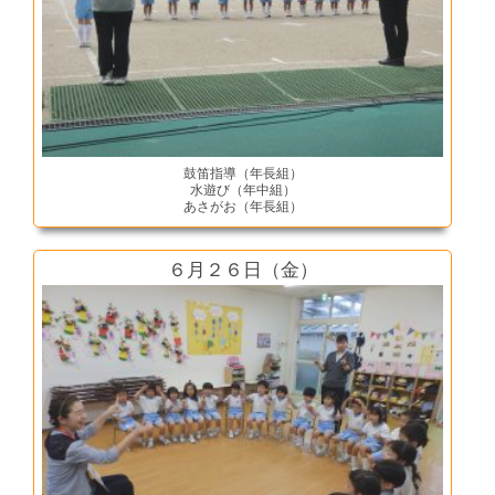
鼓笛指導（年長組）
水遊び（年中組）
あさがお（年長組）
６月２６日（金）