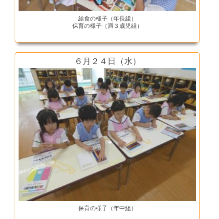
給食の様子（年長組）
保育の様子（満３歳児組）
６月２４日（水）
保育の様子（年中組）