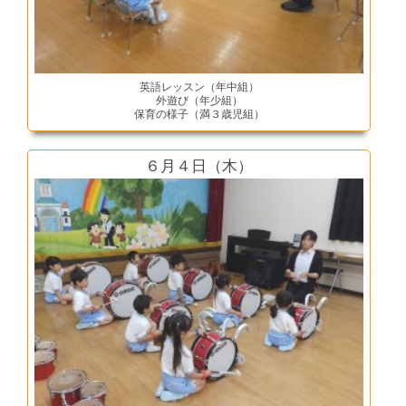
英語レッスン（年中組）
外遊び（年少組）
保育の様子（満３歳児組）
６月４日（木）